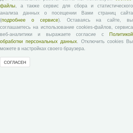
Проблемы развития территории
файлы
, а также сервис для сбора и статистического
Вопросы территориального развития
анализа данных о посещении Вами страниц сайта
Социальное пространство
(
подробнее о сервисе
). Оставаясь на сайте, в
соглашаетесь на использование cookies-файлов, сервиса
Юный экономист
веб-аналитики и выражаете согласие с
Политикой
АгроЗооТехника
обработки персональных данных
. Отключить cookies В
можете в настройках своего браузера.
СОГЛАСЕН
© 2000-2026 Вологодский научный центр Российской
академии наук
Контент доступен под лицензией
Creative Commons Attribution-
NonCommercial-NoDerivatives 4.0 International License
Метаданные издания можно просматривать, скачивать, копировать и
распространять без дополнительного разрешения