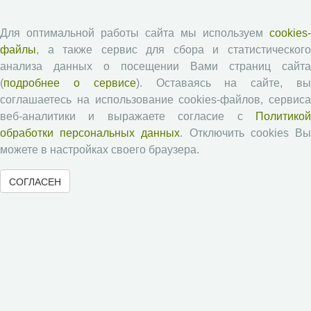
Согласие на обработку персональных данных
Авторские права
Для оптимальной работы сайта мы используем
cookies-
файлы
, а также сервис для сбора и статистического
Рецензентам
анализа данных о посещении Вами страниц сайта
(
подробнее о сервисе
). Оставаясь на сайте, в
соглашаетесь на использование cookies-файлов, сервиса
Памятка рецензенту
веб-аналитики и выражаете согласие с
Политикой
Положение о рецензировании
обработки персональных данных
. Отключить cookies В
Форма рецензии
можете в настройках своего браузера.
СОГЛАСЕН
Журналы ВолНЦ РАН
Экономические и социальные перемены
Проблемы развития территории
Вопросы территориального развития
Социальное пространство
Юный экономист