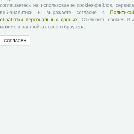
Положение о рецензировании
соглашаетесь на использование cookies-файлов, сервиса
Форма рецензии
веб-аналитики и выражаете согласие с
Политикой
обработки персональных данных
. Отключить cookies В
можете в настройках своего браузера.
Журналы ВолНЦ РАН
СОГЛАСЕН
Экономические и социальные перемены
Проблемы развития территории
Вопросы территориального развития
Социальное пространство
Юный экономист
АгроЗооТехника