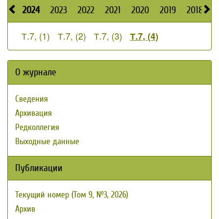
2024
2023
2022
2021
2020
2019
2018
2
Т.7, (1)
Т.7, (2)
Т.7, (3)
Т.7, (4)
О журнале
Сведения
Архивация
Редколлегия
Выходные данные
Публикации
Текущий номер (Том 9, №3, 2026)
Архив