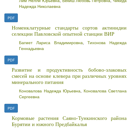
Лим Нелли Юрьевна
,
Бекиш Любовь Петровна
,
Чикида
Надежда Николаевна
PDF
Номенклатурные стандарты сортов актинидии
селекции Павловской опытной станции ВИР
Багмет Лариса Владимировна
,
Тихонова Надежда
Геннадьевна
PDF
Развитие и продуктивность бобово-злаковых
смесей на основе клевера при различных уровнях
минерального питания
Коновалова Надежда Юрьевна
,
Коновалова Светлана
Сергеевна
PDF
Кормовые растения Саяно-Тункинского района
Бурятии и южного Предбайкалья