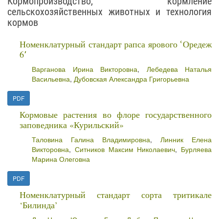
Кормопроизводство, кормление
сельскохозяйственных животных и технология
кормов
Номенклатурный стандарт рапса ярового ՙОредеж
6՚
Варганова Ирина Викторовна
,
Лебедева Наталья
Васильевна
,
Дубовская Александра Григорьевна
PDF
Кормовые растения во флоре государственного
заповедника «Курильский»
Таловина Галина Владимировна
,
Линник Елена
Викторовна
,
Ситников Максим Николаевич
,
Бурляева
Марина Олеговна
PDF
Номенклатурный стандарт сорта тритикале
‘Билинда’