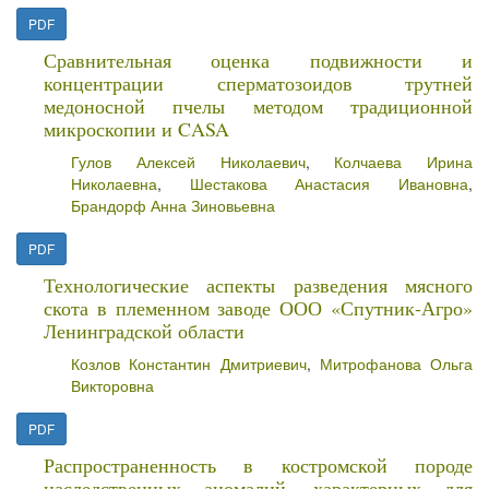
PDF
Сравнительная оценка подвижности и
концентрации сперматозоидов трутней
медоносной пчелы методом традиционной
микроскопии и CASA
Гулов Алексей Николаевич
,
Колчаева Ирина
Николаевна
,
Шестакова Анастасия Ивановна
,
Брандорф Анна Зиновьевна
PDF
Технологические аспекты разведения мясного
скота в племенном заводе ООО «Спутник-Агро»
Ленинградской области
Козлов Константин Дмитриевич
,
Митрофанова Ольга
Викторовна
PDF
Распространенность в костромской породе
наследственных аномалий, характерных для