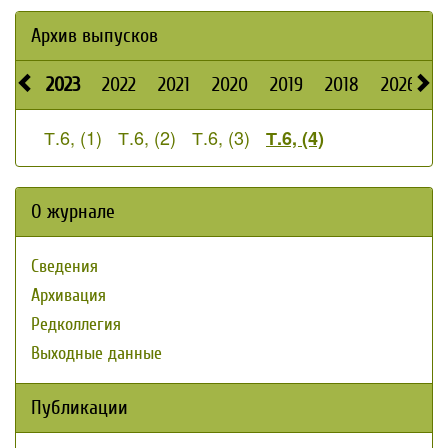
Архив выпусков
2023
2022
2021
2020
2019
2018
2026
2
Т.6, (1)
Т.6, (2)
Т.6, (3)
Т.6, (4)
О журнале
Сведения
Архивация
Редколлегия
Выходные данные
Публикации