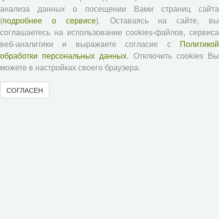
анализа данных о посещении Вами страниц сайта
(
подробнее о сервисе
). Оставаясь на сайте, в
Памятка рецензенту
соглашаетесь на использование cookies-файлов, сервиса
Положение о рецензировании
веб-аналитики и выражаете согласие с
Политикой
Форма рецензии
обработки персональных данных
. Отключить cookies В
можете в настройках своего браузера.
Журналы ВолНЦ РАН
СОГЛАСЕН
Экономические и социальные перемены
Проблемы развития территории
Вопросы территориального развития
Социальное пространство
Юный экономист
АгроЗооТехника