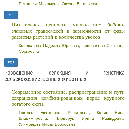
Петрович
,
Махнырева Оксана Евгеньевна
PDF
Питательная ценность многолетних бобово-
злаковых травосмесей в зависимости от фазы
развития растений и количества укосов
Коновалова Надежда Юрьевна
,
Коновалова Светлана
Сергеевна
PDF
Разведение, селекция и генетика
сельскохозяйственных животных
Современное состояние, распространение и пути
сохранения комбинированных пород крупного
рогатого скота
Гостева Екатерина Ряшитовна
,
Коник Нина
Владимировна
,
Тлецерук Ирина Рашидовна
,
Улимбашев Мурат Борисович