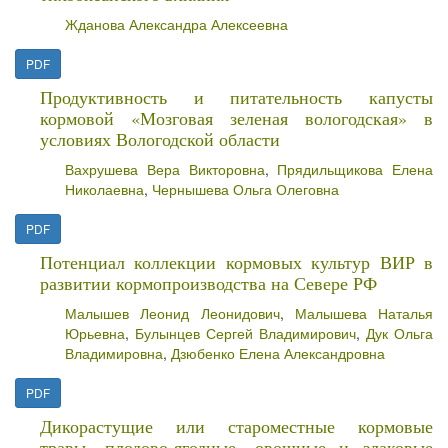
Жданова Александра Алексеевна
PDF
Продуктивность и питательность капусты
кормовой «Мозговая зеленая вологодская» в
условиях Вологодской области
Вахрушева Вера Викторовна
,
Прядильщикова Елена
Николаевна
,
Чернышева Ольга Олеговна
PDF
Потенциал коллекции кормовых культур ВИР в
развитии кормопроизводства на Севере РФ
Малышев Леонид Леонидович
,
Малышева Наталья
Юрьевна
,
Булынцев Сергей Владимирович
,
Дук Ольга
Владимировна
,
Дзюбенко Елена Александровна
PDF
Дикорастущие или староместные кормовые
травы, плодово-ягодные, овощные и злаковые