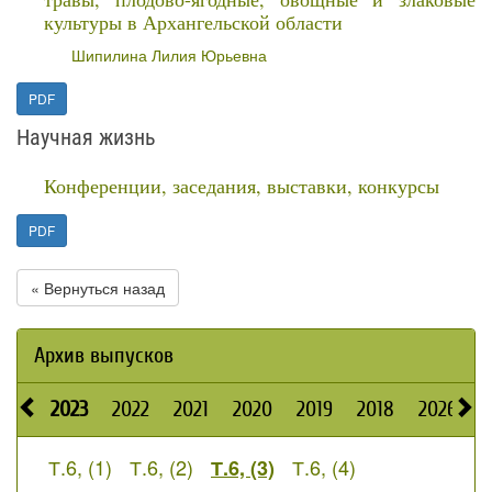
культуры в Архангельской области
Шипилина Лилия Юрьевна
PDF
Научная жизнь
Конференции, заседания, выставки, конкурсы
PDF
« Вернуться назад
Архив выпусков
2023
2022
2021
2020
2019
2018
2026
2
Т.6, (1)
Т.6, (2)
Т.6, (4)
Т.6, (3)