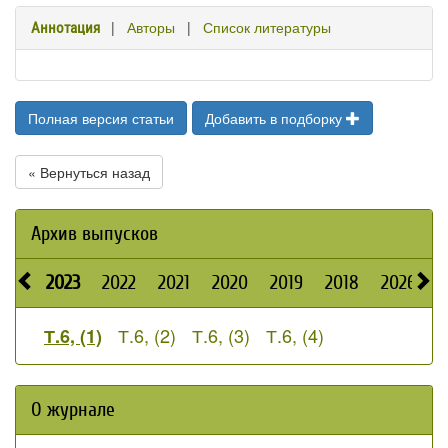
|
Авторы
|
Список литературы
Аннотация
Полная версия статьи
Добавить в подборку
« Вернуться назад
Архив выпусков
2023
2022
2021
2020
2019
2018
2026
2
Т.6, (2)
Т.6, (3)
Т.6, (4)
Т.6, (1)
О журнале