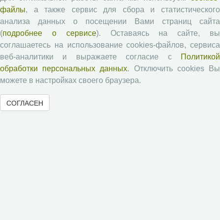
Проблемы развития территории
файлы
, а также сервис для сбора и статистического
Вопросы территориального развития
анализа данных о посещении Вами страниц сайта
Социальное пространство
(
подробнее о сервисе
). Оставаясь на сайте, в
соглашаетесь на использование cookies-файлов, сервиса
Юный экономист
веб-аналитики и выражаете согласие с
Политикой
АгроЗооТехника
обработки персональных данных
. Отключить cookies В
можете в настройках своего браузера.
СОГЛАСЕН
© 2000-2026 Вологодский научный центр Российской
академии наук
Контент доступен под лицензией
Creative Commons Attribution-
NonCommercial-NoDerivatives 4.0 International License
Метаданные издания можно просматривать, скачивать, копировать и
распространять без дополнительного разрешения