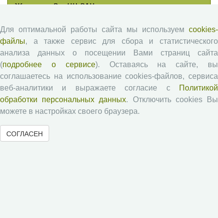
Журналы ВолНЦ РАН
Для оптимальной работы сайта мы используем
cookies-
Экономические и социальные перемены
файлы
, а также сервис для сбора и статистического
Проблемы развития территории
анализа данных о посещении Вами страниц сайта
Вопросы территориального развития
(
подробнее о сервисе
). Оставаясь на сайте, в
Социальное пространство
соглашаетесь на использование cookies-файлов, сервиса
Юный экономист
веб-аналитики и выражаете согласие с
Политикой
обработки персональных данных
. Отключить cookies В
АгроЗооТехника
можете в настройках своего браузера.
СОГЛАСЕН
© 2000-2026 Вологодский научный центр Российской
академии наук
Контент доступен под лицензией
Creative Commons Attribution-
NonCommercial-NoDerivatives 4.0 International License