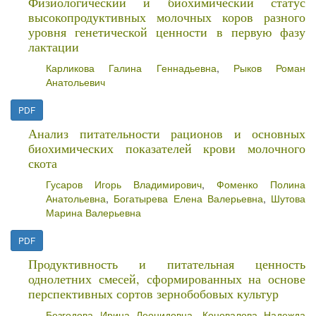
Физиологический и биохимический статус
высокопродуктивных молочных коров разного
уровня генетической ценности в первую фазу
лактации
Карликова Галина Геннадьевна
,
Рыков Роман
Анатольевич
PDF
Анализ питательности рационов и основных
биохимических показателей крови молочного
скота
Гусаров Игорь Владимирович
,
Фоменко Полина
Анатольевна
,
Богатырева Елена Валерьевна
,
Шутова
Марина Валерьевна
PDF
Продуктивность и питательная ценность
однолетних смесей, сформированных на основе
перспективных сортов зернобобовых культур
Безгодова Ирина Леонидовна
,
Коновалова Надежда