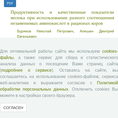
PDF
Продуктивность и качественные показатели
молока при использовании разного соотношения
незаменимых аминокислот в рационах коров
Буряков Николай Петрович
,
Алешин Дмитрий
Евгеньевич
PDF
Для оптимальной работы сайта мы используем
cookies-
Выпуск №2 (26), 2024
файлы
, а также сервис для сбора и статистического
анализа данных о посещении Вами страниц сайта
Управление аммиаком в бройлерном
(
подробнее о сервисе
). Оставаясь на сайте, в
птицеводстве как инструмент для поддержания
соглашаетесь на использование cookies-файлов, сервиса
высокого уровня благополучия птицы
веб-аналитики и выражаете согласие с
Политикой
обработки персональных данных
. Отключить cookies В
Ксенофонтова Анжелика Александровна
,
Буряков
Николай Петрович
,
Ксенофонтов Дмитрий
можете в настройках своего браузера.
Анатольевич
,
Заикина Анастасия Сергеевна
СОГЛАСЕН
PDF