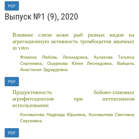
PDF
Выпуск №1 (9), 2020
Влияние слизи кожи рыб разных видов на
агрегационную активность тромбоцитов жвачных
in vitro
Фомина Любовь Леонидовна
,
Кулакова Татьяна
Сергеевна
,
Ошуркова Юлия Леонидовна
,
Вайцель
Анастасия Эдуардовна
PDF
Продуктивность бобово-злаковых
агрофитоценозов при интенсивном
использовании
Коновалова Надежда Юрьевна
,
Коновалова Светлана
Сергеевна
PDF