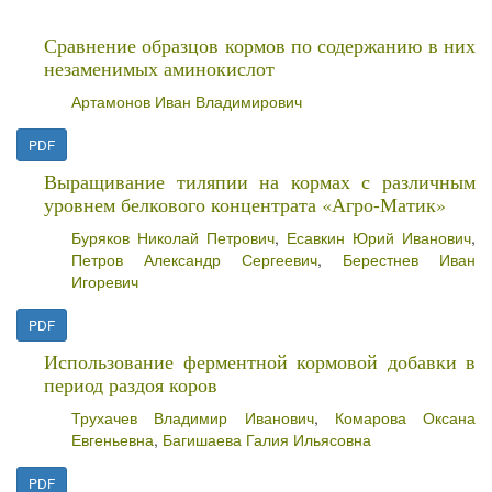
Сравнение образцов кормов по содержанию в них
незаменимых аминокислот
Артамонов Иван Владимирович
PDF
Выращивание тиляпии на кормах с различным
уровнем белкового концентрата «Агро-Матик»
Буряков Николай Петрович
,
Есавкин Юрий Иванович
,
Петров Александр Сергеевич
,
Берестнев Иван
Игоревич
PDF
Использование ферментной кормовой добавки в
период раздоя коров
Трухачев Владимир Иванович
,
Комарова Оксана
Евгеньевна
,
Багишаева Галия Ильясовна
PDF