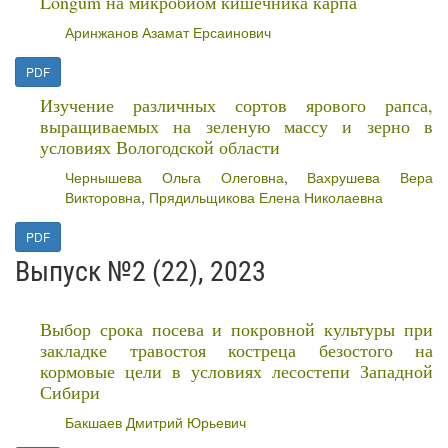
Longum на микробиом кишечника карпа
Аринжанов Азамат Ерсаинович
PDF
Изучение различных сортов ярового рапса,
выращиваемых на зеленую массу и зерно в
условиях Вологодской области
Чернышева Ольга Олеговна
,
Вахрушева Вера
Викторовна
,
Прядильщикова Елена Николаевна
PDF
Выпуск №2 (22), 2023
Выбор срока посева и покровной культуры при
закладке травостоя костреца безостого на
кормовые цели в условиях лесостепи Западной
Сибири
Бакшаев Дмитрий Юрьевич