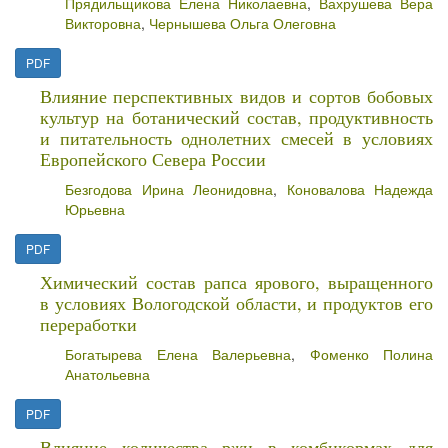
Прядильщикова Елена Николаевна
,
Вахрушева Вера
Викторовна
,
Чернышева Ольга Олеговна
PDF
Влияние перспективных видов и сортов бобовых
культур на ботанический состав, продуктивность
и питательность однолетних смесей в условиях
Европейского Севера России
Безгодова Ирина Леонидовна
,
Коновалова Надежда
Юрьевна
PDF
Химический состав рапса ярового, выращенного
в условиях Вологодской области, и продуктов его
переработки
Богатырева Елена Валерьевна
,
Фоменко Полина
Анатольевна
PDF
Влияние количества ржи в комбикормах для