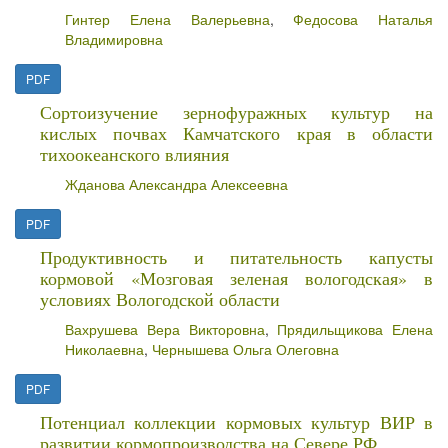
Гинтер Елена Валерьевна
,
Федосова Наталья
Владимировна
PDF
Сортоизучение зернофуражных культур на
кислых почвах Камчатского края в области
тихоокеанского влияния
Жданова Александра Алексеевна
PDF
Продуктивность и питательность капусты
кормовой «Мозговая зеленая вологодская» в
условиях Вологодской области
Вахрушева Вера Викторовна
,
Прядильщикова Елена
Николаевна
,
Чернышева Ольга Олеговна
PDF
Потенциал коллекции кормовых культур ВИР в
развитии кормопроизводства на Севере РФ