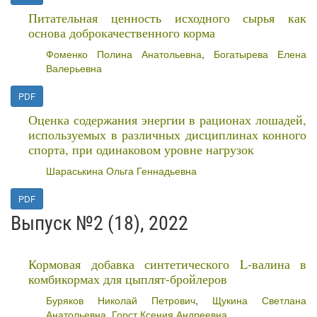
Питательная ценность исходного сырья как
основа доброкачественного корма
Фоменко Полина Анатольевна
,
Богатырева Елена
Валерьевна
PDF
Оценка содержания энергии в рационах лошадей,
используемых в различных дисциплинах конного
спорта, при одинаковом уровне нагрузок
Шараськина Ольга Геннадьевна
PDF
Выпуск №2 (18), 2022
Кормовая добавка синтетического L-валина в
комбикормах для цыплят-бройлеров
Буряков Николай Петрович
,
Щукина Светлана
Анатольевна
,
Горст Ксения Андреевна