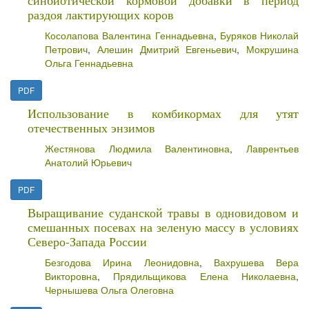
синбиотической кормовой добавки в период
раздоя лактирующих коров
Косолапова Валентина Геннадьевна
,
Буряков Николай
Петрович
,
Алешин Дмитрий Евгеньевич
,
Мокрушина
Ольга Геннадьевна
PDF
Использование в комбикормах для утят
отечественных энзимов
Жестянова Людмила Валентиновна
,
Лаврентьев
Анатолий Юрьевич
PDF
Выращивание суданской травы в одновидовом и
смешанных посевах на зеленую массу в условиях
Северо-Запада России
Безгодова Ирина Леонидовна
,
Вахрушева Вера
Викторовна
,
Прядильщикова Елена Николаевна
,
Чернышева Ольга Олеговна